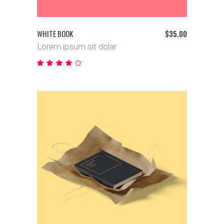
WHITE BOOK
$
35.00
Lorem ipsum sit dolar
Bewertet
mit
4.00
von
5
IN DEN WARENKORB