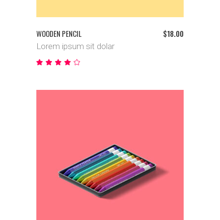
WOODEN PENCIL
$
18.00
Lorem ipsum sit dolar
Bewertet
mit
4.00
von
5
IN DEN WARENKORB