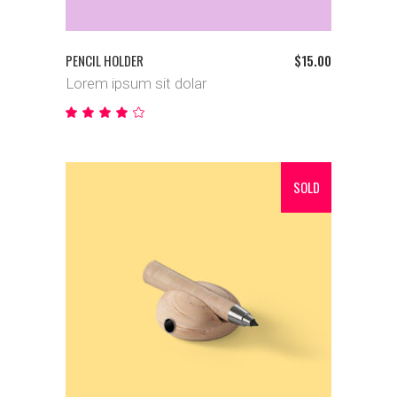
PENCIL HOLDER
$
15.00
Lorem ipsum sit dolar
Bewertet
mit
4.00
von
5
SOLD
WEITERLESEN