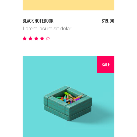
BLACK NOTEBOOK
$
19.00
Lorem ipsum sit dolar
Bewertet
mit
4.00
von
5
SALE
IN DEN WARENKORB