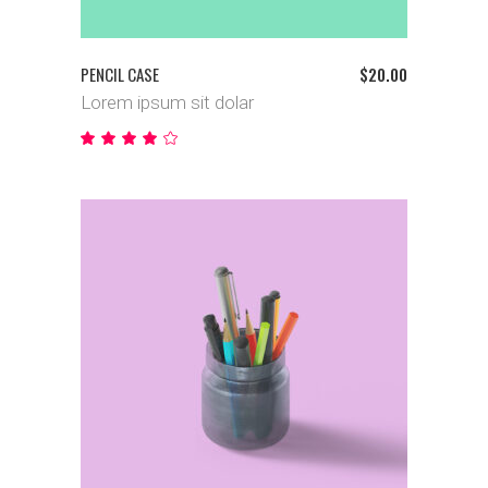
PENCIL CASE
$
20.00
Lorem ipsum sit dolar
Bewertet
mit
4.00
von
5
IN DEN WARENKORB