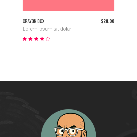
CRAYON BOX
$
28.00
Lorem ipsum sit dolar
Bewertet
mit
4.00
von
5