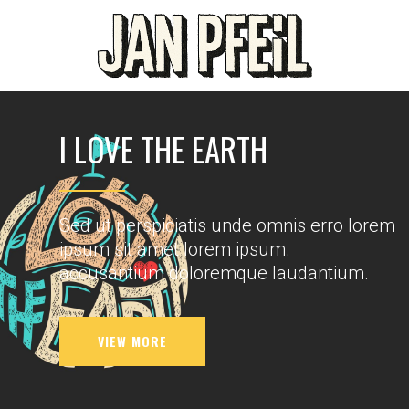
I LOVE THE EARTH
Sed ut perspiciatis unde omnis erro lorem
ipsum sit amet lorem ipsum.
accusantium doloremque laudantium.
VIEW MORE