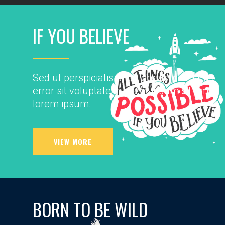
IF YOU BELIEVE
Sed ut perspiciatis unde omnis iste natus
error sit voluptatem lorem ipsum sit amet
lorem ipsum.
VIEW MORE
BORN TO BE WILD