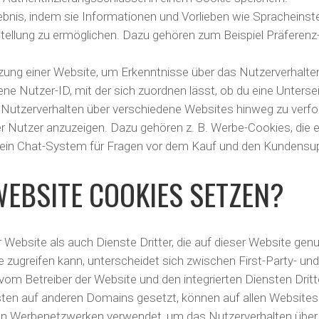
bnis, indem sie Informationen und Vorlieben wie Spracheinste
stellung zu ermöglichen. Dazu gehören zum Beispiel Präferenz
ng einer Website, um Erkenntnisse über das Nutzerverhalten
sene Nutzer-ID, mit der sich zuordnen lässt, ob du eine Unters
utzerverhalten über verschiedene Websites hinweg zu verfol
r Nutzer anzuzeigen. Dazu gehören z. B. Werbe-Cookies, die e
r ein Chat-System für Fragen vor dem Kauf und den Kundensu
WEBSITE COOKIES SETZEN?
 Website als auch Dienste Dritter, die auf dieser Website gen
e zugreifen kann, unterscheidet sich zwischen First-Party- un
vom Betreiber der Website und den integrierten Diensten Dritt
sten auf anderen Domains gesetzt, können auf allen Websites 
 von Werbenetzwerken verwendet, um das Nutzerverhalten übe