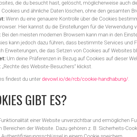
bsites, die du besucht hast, gelöscht, möglicherweise auch 
die Cookies und ähnliche Daten löschen, ohne den gesamten Br
t:
Wenn du eine genauere Kontrolle über die Cookies bestim
rowser. Hier kannst du die Einstellungen für die Verwendung
:
Bei den meisten modernen Browsern kann man in den Einstel
es kann jedoch dazu führen, dass bestimmte Services und Funkt
uch Erweiterungen, die das Setzen von Cookies auf Websites b
et:
Um deine Präferenzen in Bezug auf Cookies auf dieser Web
t „Rechte des Website-Besuchers“ klickst.
s findest du unter
devowl.io/de/rcb/cookie-handhabung/
.
KIES GIBT ES?
Funktionalität einer Website unverzichtbar und ermöglichen F
ereichen der Website. Dazu gehören z. B. Sicherheits-Cookies
n Authentifizierungsschlüssel in einem Cookie speichern.